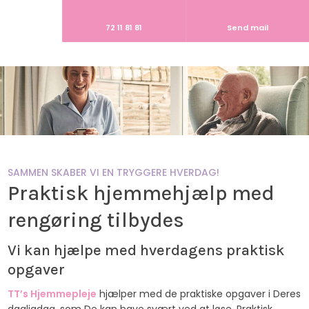
72 11 81 81
Send mail
SAMMEN SKABER VI EN TRYGGERE HVERDAG!
Praktisk hjemmehjælp med
rengøring tilbydes
Vi kan hjælpe med hverdagens praktisk
opgaver
TT’s Hjemmepleje
hjælper med de praktiske opgaver i Deres
dagligdag, som De kan have svært ved at løse. Praktisk